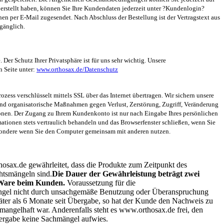
 erstellt haben, können Sie Ihre Kundendaten jederzeit unter ?Kundenlogin?
en per E-Mail zugesendet. Nach Abschluss der Bestellung ist der Vertragstext aus
ugänglich.
. Der Schutz Ihrer Privatsphäre ist für uns sehr wichtig. Unsere
n Seite unter:
www.orthosax.de/Datenschutz
ess verschlüsselt mittels SSL über das Internet übertragen. Wir sichern unsere
nd organisatorische Maßnahmen gegen Verlust, Zerstörung, Zugriff, Veränderung
sonen. Der Zugang zu Ihrem Kundenkonto ist nur nach Eingabe Ihres persönlichen
mationen stets vertraulich behandeln und das Browserfenster schließen, wenn Sie
sondere wenn Sie den Computer gemeinsam mit anderen nutzen.
ax.de gewährleitet, dass die Produkte zum Zeitpunkt des
htsmängeln sind.
Die Dauer der Gewährleistung beträgt zwei
 Ware beim Kunden.
Voraussetzung für die
angel nicht durch unsachgemäße Benutzung oder Überanspruchung
später als 6 Monate seit Übergabe, so hat der Kunde den Nachweis zu
mangelhaft war. Anderenfalls steht es www.orthosax.de frei, den
bergabe keine Sachmängel aufwies.