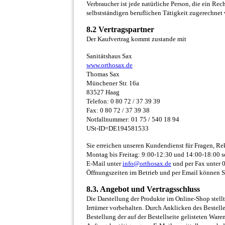
Verbraucher ist jede natürliche Person, die ein Re
selbstständigen beruflichen Tätigkeit zugerechnet
8.2 Vertragspartner
Der Kaufvertrag kommt zustande mit
Sanitätshaus Sax
www.orthosax.de
Thomas Sax
Münchener Str. 16a
83527 Haag
Telefon: 0 80 72 / 37 39 39
Fax: 0 80 72 / 37 39 38
Notfallnummer: 01 75 / 540 18 94
USt-ID=DE194581533
Sie erreichen unseren Kundendienst für Fragen, 
Montag bis Freitag: 9:00-12:30 und 14:00-18:00 
E-Mail unter
info@orthosax.de
und per Fax unter 0
Öffnungszeiten im Betrieb und per Email können S
8.3. Angebot und Vertragsschluss
Die Darstellung der Produkte im Online-Shop stellt
Irrtümer vorbehalten. Durch Anklicken des Bestelle
Bestellung der auf der Bestellseite gelisteten War