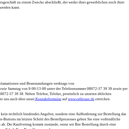
chtsgeschäft zu einem Zwecke abschließt, der weder ihrer gewerblichen noch ihrer
 werden kann.
Reklamationen und Beanstandungen werktags von
sowie Samstag von 9:00-13:00 unter der Telefonnummer 08072-37 39 39 sowie per
8072-37 39 38. Neben Telefon, Telefax, persönlich zu unseren üblichen
ie uns auch über unser
Kontaktformular
auf
www.orthosax.de
erreichen.
 kein rechtlich bindendes Angebot, sondern eine Aufforderung zur Bestellung dar.
n-Buttons im letzten Schritt des Bestellprozesses geben Sie eine verbindliche
en ab. Der Kaufvertrag kommt zustande, wenn wir Ihre Bestellung durch eine