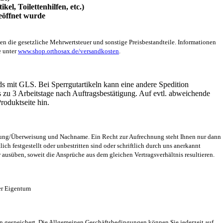
kel, Toilettenhilfen, etc.)
eöffnet wurde
en die gesetzliche Mehrwertsteuer und sonstige Preisbestandteile. Informationen
 unter
www.shop.orthosax.de/versandkosten
.
ds mit GLS. Bei Sperrgutartikeln kann eine andere Spedition
is zu 3 Arbeitstage nach Auftragsbestätigung. Auf evtl. abweichende
roduktseite hin.
lung/Überweisung und Nachname. Ein Recht zur Aufrechnung steht Ihnen nur dann
ich festgestellt oder unbestritten sind oder schriftlich durch uns anerkannt
ausüben, soweit die Ansprüche aus dem gleichen Vertragsverhältnis resultieren.
ser Eigentum
en gespeichert. Die Allgemeinen Geschäftsbedingungen können Sie jederzeit auf