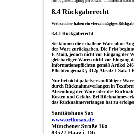
Auftragsbestätigung per E-Mail unmittelbar nach 
8.4 Rückgaberecht
Verbraucher haben ein vierzehntägiges Rückgabe
8.4.1 Rückgaberecht
Sie können die erhaltene Ware ohne A
der Ware zurückgeben. Die Frist beginnt 
E-Mail), jedoch nicht vor Eingang der 
gleichartiger Waren nicht vor Eingang de
Informationspflichten gemäß Artikel 24
Pflichten gemäß § 312g Absatz 1 Satz 1
Nur bei nicht paketversandfähiger Ware 
durch Rücknahmeverlangen in Textform e
Absendung der Ware oder des Rücknahme
Kosten und Gefahr. Bei Rücknahmeverla
das Rücknahmeverlangen hat zu erfolge
Sanitätshaus Sax
www.orthosax.de
Münchener Straße 16a
83527 Haag i. Ob.