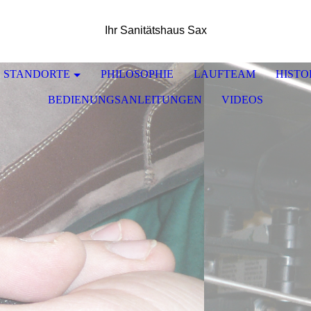
Ihr Sanitätshaus Sax
STANDORTE
PHILOSOPHIE
LAUFTEAM
HISTO
BEDIENUNGSANLEITUNGEN
VIDEOS