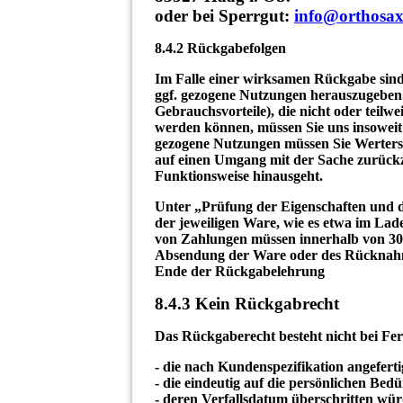
oder bei Sperrgut:
info@orthosax
8.4.2 Rückgabefolgen
Im Falle einer wirksamen Rückgabe sin
ggf. gezogene Nutzungen herauszugeben.
Gebrauchsvorteile), die nicht oder teilw
werden können, müssen Sie uns insoweit 
gezogene Nutzungen müssen Sie Wertersat
auf einen Umgang mit der Sache zurückz
Funktionsweise hinausgeht.
Unter „Prüfung der Eigenschaften und 
der jeweiligen Ware, wie es etwa im Lad
von Zahlungen müssen innerhalb von 30 T
Absendung der Ware oder des Rücknahm
Ende der Rückgabelehrung
8.4.3 Kein Rückgabrecht
Das Rückgaberecht besteht nicht bei Fe
- die nach Kundenspezifikation angefer
- die eindeutig auf die persönlichen Bedü
- deren Verfallsdatum überschritten wür