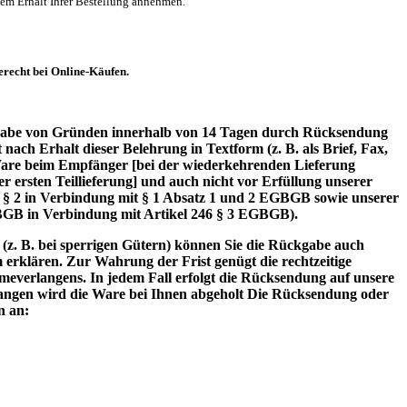
dem Erhalt Ihrer Bestellung annehmen.
recht bei Online-Käufen.
ngabe von Gründen innerhalb von 14 Tagen durch Rücksendung
nach Erhalt dieser Belehrung in Textform (z. B. als Brief, Fax,
Ware beim Empfänger [bei der wiederkehrenden Lieferung
r ersten Teillieferung] und auch nicht vor Erfüllung unserer
6 § 2 in Verbindung mit § 1 Absatz 1 und 2 EGBGB sowie unserer
 BGB in Verbindung mit Artikel 246 § 3 EGBGB).
(z. B. bei sperrigen Gütern) können Sie die Rückgabe auch
rklären. Zur Wahrung der Frist genügt die rechtzeitige
verlangens. In jedem Fall erfolgt die Rücksendung auf unsere
ngen wird die Ware bei Ihnen abgeholt Die Rücksendung oder
n an: